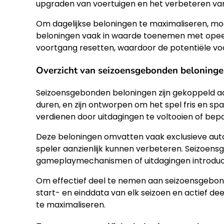
upgraden van voertuigen en het verbeteren van
Om dagelijkse beloningen te maximaliseren, moe
beloningen vaak in waarde toenemen met opee
voortgang resetten, waardoor de potentiële vo
Overzicht van seizoensgebonden beloning
Seizoensgebonden beloningen zijn gekoppeld aa
duren, en zijn ontworpen om het spel fris en s
verdienen door uitdagingen te voltooien of bepaa
Deze beloningen omvatten vaak exclusieve auto’
speler aanzienlijk kunnen verbeteren. Seizoe
gameplaymechanismen of uitdagingen introducer
Om effectief deel te nemen aan seizoensgebond
start- en einddata van elk seizoen en actief 
te maximaliseren.