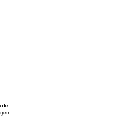
n de
ngen