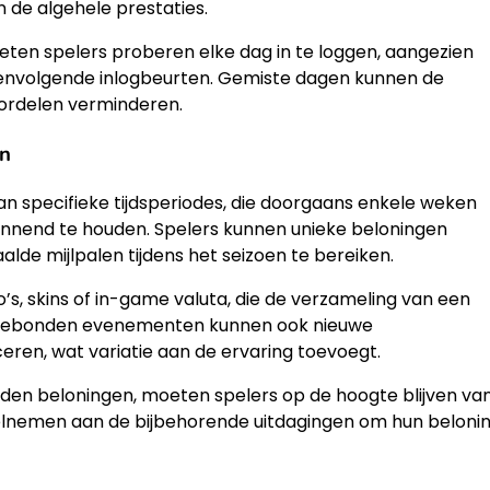
 de algehele prestaties.
ten spelers proberen elke dag in te loggen, aangezien
nvolgende inlogbeurten. Gemiste dagen kunnen de
ordelen verminderen.
en
n specifieke tijdsperiodes, die doorgaans enkele weken
pannend te houden. Spelers kunnen unieke beloningen
lde mijlpalen tijdens het seizoen te bereiken.
s, skins of in-game valuta, die de verzameling van een
nsgebonden evenementen kunnen ook nieuwe
en, wat variatie aan de ervaring toevoegt.
en beloningen, moeten spelers op de hoogte blijven va
deelnemen aan de bijbehorende uitdagingen om hun beloni