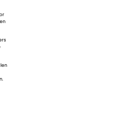
or
len
ers
e
elen
n.