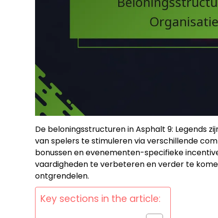
De beloningsstructuren in Asphalt 9: Legends 
van spelers te stimuleren via verschillende c
bonussen en evenementen-specifieke incentiv
vaardigheden te verbeteren en verder te komen i
ontgrendelen.
Key sections in the article: