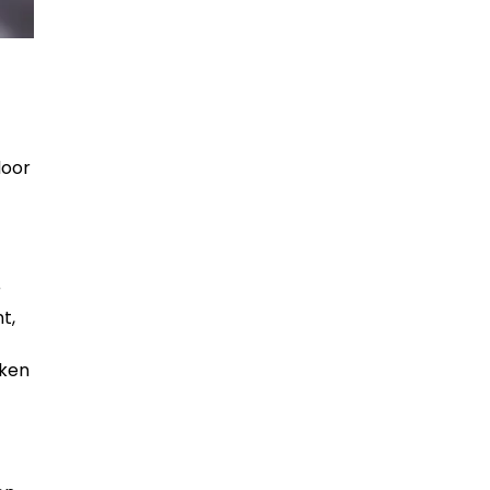
door
r
t,
kken